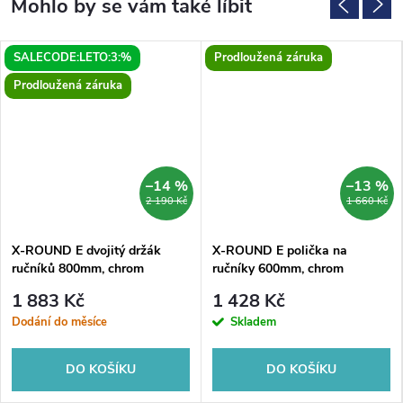
SALECODE:LETO:3:%
Prodloužená záruka
Prodloužená záruka
–14 %
–13 %
2 190 Kč
1 660 Kč
X-ROUND E dvojitý držák
X-ROUND E polička na
ručníků 800mm, chrom
ručníky 600mm, chrom
1 883 Kč
1 428 Kč
Dodání do měsíce
Skladem
DO KOŠÍKU
DO KOŠÍKU