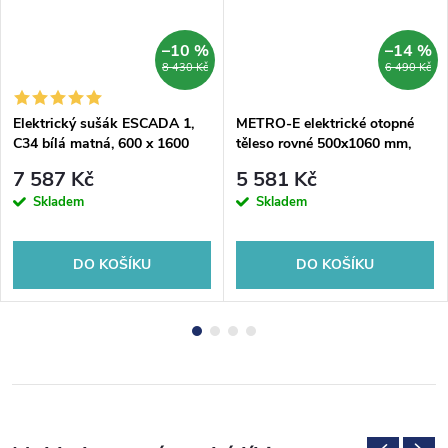
–10 %
–14 %
8 430 Kč
6 490 Kč
Elektrický sušák ESCADA 1,
METRO-E elektrické otopné
C34 bílá matná, 600 x 1600
těleso rovné 500x1060 mm,
mm, výkon 160 W
400 W, černá mat
7 587 Kč
5 581 Kč
Skladem
Skladem
DO KOŠÍKU
DO KOŠÍKU