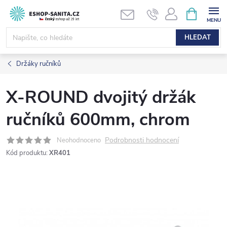
Přejít
NÁKUPNÍ
KOŠÍK
na
obsah
HLEDAT
Držáky ručníků
X-ROUND dvojitý držák
ručníků 600mm, chrom
Podrobnosti hodnocení
Neohodnoceno
Kód produktu:
XR401