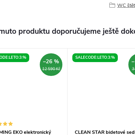
WC štět
muto produktu doporučujeme ještě dok
ODE:LETO:3:%
SALECODE:LETO:3:%
–26 %
–
12 590 Kč
3
ING EKO elektronický
CLEAN STAR bidetové sed