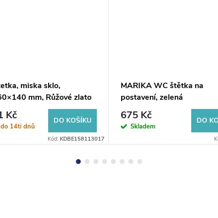
etka, miska sklo,
MARIKA WC štětka na
0×140 mm, Růžové zlato
postavení, zelená
1 Kč
675 Kč
DO KOŠÍKU
DO KO
do 14ti dnů
Skladem
Kód:
KDBE158113017
K