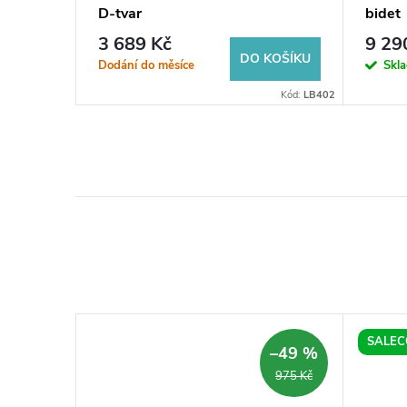
ropylen
D-tvar
bidet
3 689 Kč
9 29
KOŠÍKU
DO KOŠÍKU
Dodání do měsíce
Skl
Kód:
MT002
Kód:
LB402
SALEC
–10 %
–49 %
1 668 Kč
975 Kč