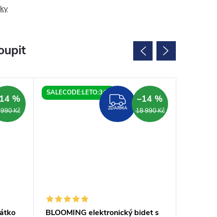
ky
oupit
SALECODE:LETO:3:%
SALECOD
14 %
–14 %
ZDARMA
ZDARMA
 990 Kč
18 990 Kč
átko
BLOOMING elektronický bidet s
BLOOMI