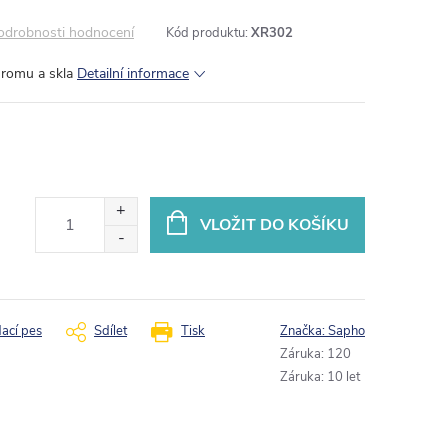
odrobnosti hodnocení
Kód produktu:
XR302
hromu a skla
Detailní informace
VLOŽIT DO KOŠÍKU
dací pes
Sdílet
Tisk
Značka:
Sapho
Záruka
:
120
Záruka
:
10 let