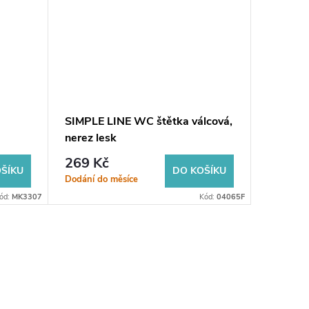
SIMPLE LINE WC štětka válcová,
BIAGIO 
nerez lesk
závěsná
269 Kč
477 K
ŠÍKU
DO KOŠÍKU
Dodání do měsíce
Dodání d
ód:
MK3307
Kód:
04065F