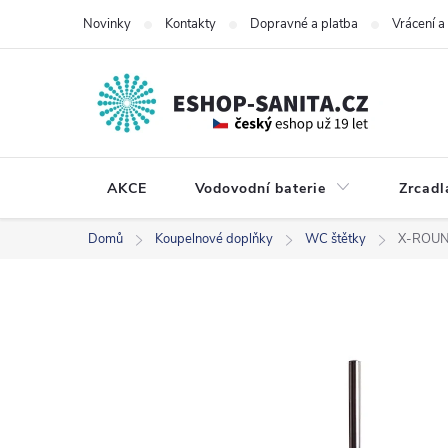
Přejít
Novinky
Kontakty
Dopravné a platba
Vrácení 
na
obsah
AKCE
Vodovodní baterie
Zrcadl
Domů
Koupelnové doplňky
WC štětky
X-ROUND