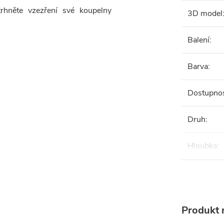
trhněte vzezření své koupelny
3D model
Balení
:
Barva
:
Dostupno
Druh
:
Hloubka
:
Produkt n