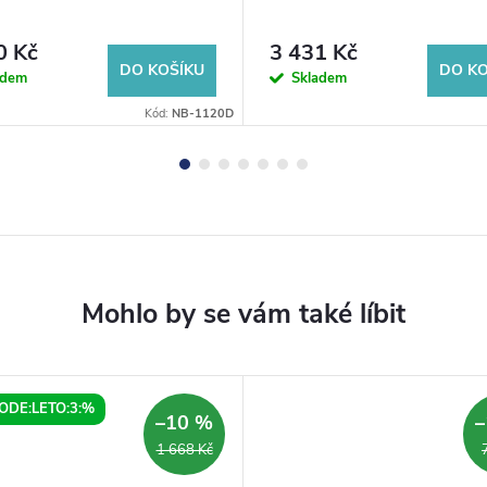
0 Kč
3 431 Kč
DO KOŠÍKU
DO KO
adem
Skladem
Kód:
NB-1120D
ODE:LETO:3:%
–10 %
–
1 668 Kč