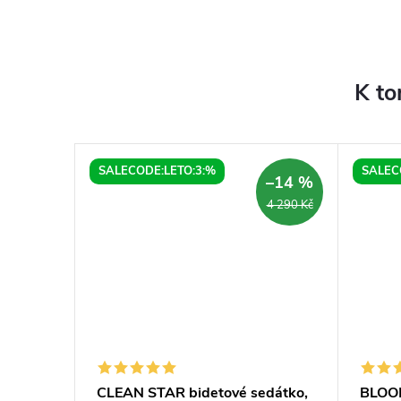
K to
SALECODE:LETO:3:%
SALEC
–7 %
–14 %
1 290 Kč
4 290 Kč
ý bidet
CLEAN STAR bidetové sedátko,
BLOOM