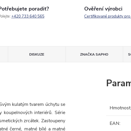
Potřebujete poradit?
Ověření výrobci
olejte:
+420 733 640 565
Certifikované produkty pro
DISKUZE
ZNAČKA
SAPHO
S
Param
 Svým kulatým tvarem úchytu se
Hmotnost
y koupelnových interiérů. Série
osmetických zrcátek. Zastoupeny
EAN
:
tné černé, matné bílé a matné