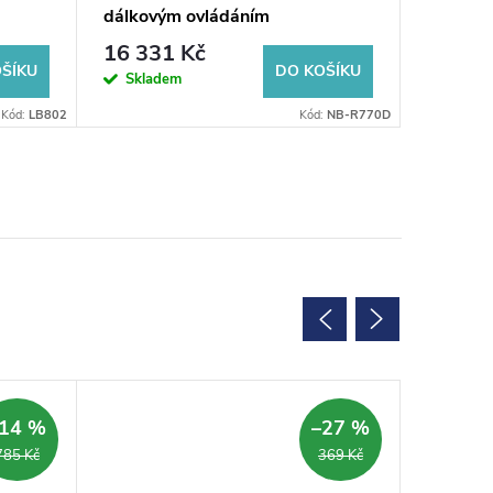
dálkovým ovládáním
elektron
16 331 Kč
12 80
ŠÍKU
DO KOŠÍKU
Skladem
Sklad
Kód:
LB802
Kód:
NB-R770D
14 %
–27 %
785 Kč
369 Kč