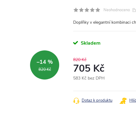
P
Neohodnoceno
Doplňky v elegantní kombinaci c
Skladem
820 Kč
–14 %
705 Kč
820 Kč
583 Kč bez DPH
Měrná
cena:
Dotaz k produktu
Hlí