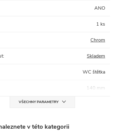
:
ANO
1 ks
Chrom
st
:
Skladem
WC štětka
140 mm
VŠECHNY PARAMETRY
aleznete v této kategorii