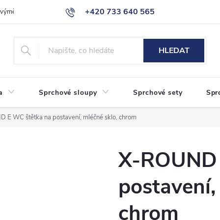
+420 733 640 565
a výměna zboží
Reklamace
Obchodní podmínky
Podmínky ochr
info@eshop-sanita.cz
HLEDAT
a
Sprchové sloupy
Sprchové sety
Spr
 E WC štětka na postavení, mléčné sklo, chrom
X-ROUND 
postavení,
chrom