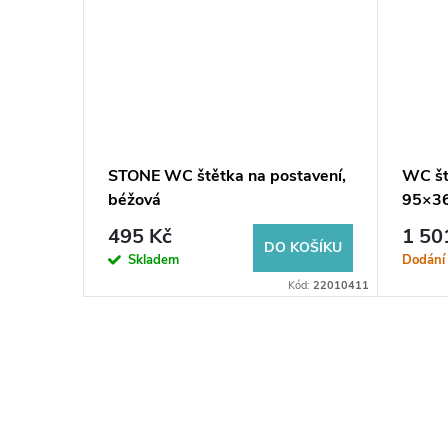
STONE WC štětka na postavení,
WC št
 zlato
béžová
95×36
lesklá
495 Kč
1 50
KOŠÍKU
DO KOŠÍKU
Skladem
Dodání 
BE155113017
Kód:
22010411