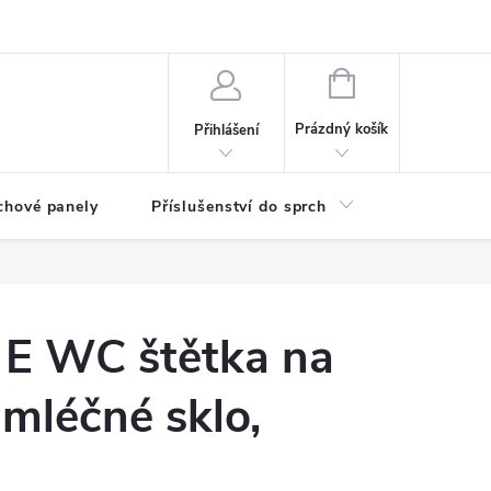
any osobních údajů
NÁKUPNÍ
KOŠÍK
Prázdný košík
Přihlášení
chové panely
Příslušenství do sprch
Umyvadla
E WC štětka na
 mléčné sklo,