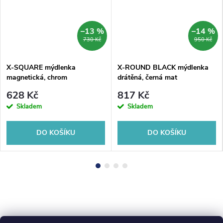
–13 %
–14 %
730 Kč
950 Kč
X-SQUARE mýdlenka
X-ROUND BLACK mýdlenka
magnetická, chrom
drátěná, černá mat
628 Kč
817 Kč
Skladem
Skladem
DO KOŠÍKU
DO KOŠÍKU