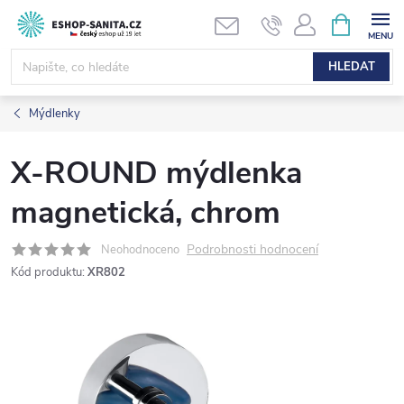
Přejít
NÁKUPNÍ
KOŠÍK
na
obsah
HLEDAT
Mýdlenky
X-ROUND mýdlenka
magnetická, chrom
Podrobnosti hodnocení
Neohodnoceno
Kód produktu:
XR802