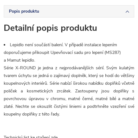
Popis produktu
Detailní popis produktu
Lepidlo není součástí balení. V případě instalace lepením
doporučujeme přikoupit Upevňovací sadu pro lepení (MS287)
a Mamut lepidlo.
Série X-ROUND je jedna z nejprodávanějších sérií. Svým kulatým
tvarem úchytu se jedná o zajímavý doplněk, který se hodí do většiny
koupelnových interiérů. Série nabízí širokou nabídku doplňků včetně
poliček a kosmetických zrcátek. Zastoupeny jsou doplňky s
povrchovou úpravou v chromu, matné černé, matné bílé a matné
zlaté. Nechte se okouzlit čistými liniemi a podtrhněte vzezření své
koupelny doplňky z této řady.
Technický list ke stažení zde