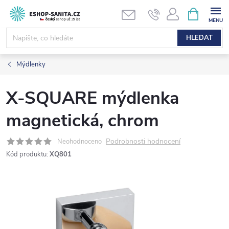
Přejít
NÁKUPNÍ
KOŠÍK
na
obsah
HLEDAT
Mýdlenky
X-SQUARE mýdlenka
magnetická, chrom
Podrobnosti hodnocení
Neohodnoceno
Kód produktu:
XQ801