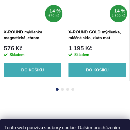
–14 %
–14 %
670 Kč
1 390 Kč
X-ROUND mýdlenka
X-ROUND GOLD mýdlenka,
magnetická, chrom
mléčné sklo, zlato mat
576 Kč
1 195 Kč
Skladem
Skladem
DO KOŠÍKU
DO KOŠÍKU
Tento web používá soubory cookie. Dalším procházením