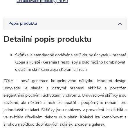
Certifikované produkty pro EU
Popis produktu
Detailní popis produktu
Skříňka je standardně dodávána se 2 druhy úchytek – hranaté
(Zoja) a kulaté (Keramia Fresh), aby ji bylo možno kombinovat
s dalšími skříňkami Zoja i Keramia Fresh
ZOJA - nová generace koupelnového nábytku. Moderní design
umyvadel je sladěn s ostrými hranami skříněk a podtržen
elegantními plochými úchytkami v chromu. Umyvadlové skříňky jsou
závěsné, ale některé z nich lze opatřit i podpěrnými nohami pro
jednodušší instalaci. Skříňky jsou nabízeny v provedení lesklá bílá a
ve světlém dřevěném dekoru dub platin
. Kolekci lze kombinovat s
širokou nabídkou doplňkových skříněk, zrcadel a galerek.