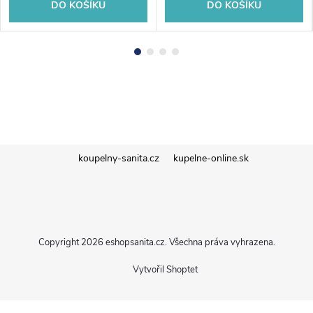
DO KOŠÍKU
DO KOŠÍKU
Z
koupelny-sanita.cz
kupelne-online.sk
á
p
Copyright 2026
eshopsanita.cz
. Všechna práva vyhrazena.
a
Vytvořil Shoptet
t