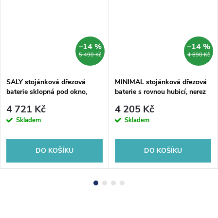
–14 %
–14 %
5 490 Kč
4 890 Kč
SALY stojánková dřezová
MINIMAL stojánková dřezová
baterie sklopná pod okno,
baterie s rovnou hubicí, nerez
chrom
mat
4 721 Kč
4 205 Kč
Skladem
Skladem
DO KOŠÍKU
DO KOŠÍKU