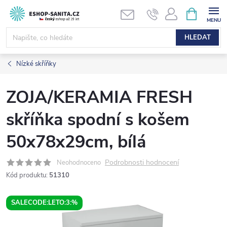
Přejít
NÁKUPNÍ
KOŠÍK
na
obsah
HLEDAT
Nízké skříňky
ZOJA/KERAMIA FRESH
skříňka spodní s košem
50x78x29cm, bílá
Podrobnosti hodnocení
Neohodnoceno
Kód produktu:
51310
SALECODE:LETO:3:%