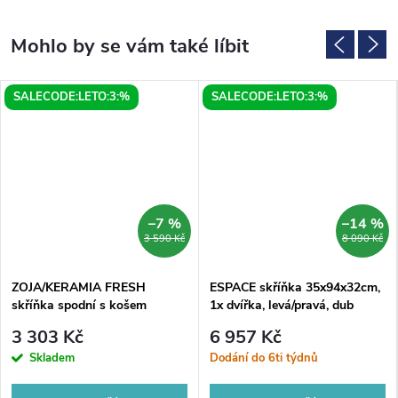
SALECODE:LETO:3:%
SALECODE:LETO:3:%
–7 %
–14 %
3 590 Kč
8 090 Kč
ZOJA/KERAMIA FRESH
ESPACE skříňka 35x94x32cm,
skříňka spodní s košem
1x dvířka, levá/pravá, dub
35x78x29cm, bílá
stříbrný
3 303 Kč
6 957 Kč
Skladem
Dodání do 6ti týdnů