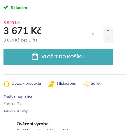
Skladem
3 990 Kč
3 671 Kč
3 034 Kč bez DPH
Měrná
cena:
VLOŽIT DO KOŠÍKU
Dotaz k produktu
Hlídací pes
Sdílet
Značka:
Aqualine
Záruka
:
24
Záruka
:
2 roky
Ověření výrobci