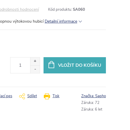
odrobnosti hodnocení
Kód produktu:
SA060
klopnou výtokovou hubicí
Detailní informace
VLOŽIT DO KOŠÍKU
dací pes
Sdílet
Tisk
Značka:
Sapho
Záruka
:
72
Záruka
:
6 let