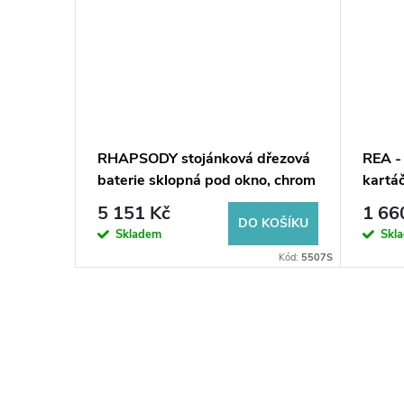
RHAPSODY stojánková dřezová
REA - 
baterie sklopná pod okno, chrom
kartá
5 151 Kč
1 66
KOŠÍKU
DO KOŠÍKU
Skladem
Skl
08431337708
Kód:
5507S