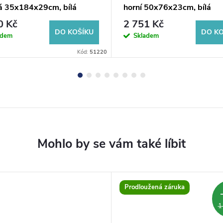
á 35x184x29cm, bílá
horní 50x76x23cm, bílá
0 Kč
2 751 Kč
DO KOŠÍKU
DO KO
adem
Skladem
Kód:
51220
Prodloužená záruka
1