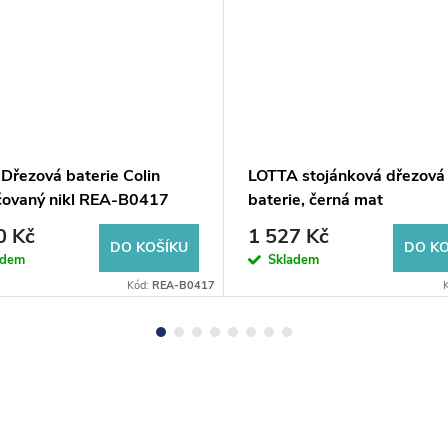
Dřezová baterie Colin
LOTTA stojánková dřezová
čovaný nikl REA-B0417
baterie, černá mat
0 Kč
1 527 Kč
DO KOŠÍKU
DO KO
adem
Skladem
Kód:
REA-B0417