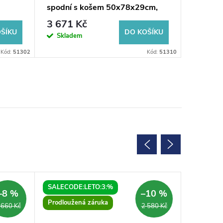
spodní s košem 50x78x29cm,
spodní 
bílá
3 671 Kč
3 027
ŠÍKU
DO KOŠÍKU
Skladem
Sklad
Kód:
51302
Kód:
51310
SALECODE:LETO:3:%
–8 %
–10 %
Prodloužená záruka
 660 Kč
2 580 Kč