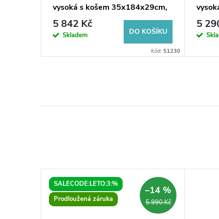
vysoká s košem 35x184x29cm,
vysok
bílá
5 842 Kč
5 29
KOŠÍKU
DO KOŠÍKU
Skladem
Skl
ód:
ZCU_610B
Kód:
51230
SALECODE:LETO:3:%
–14 %
Prodloužená záruka
5 990 Kč