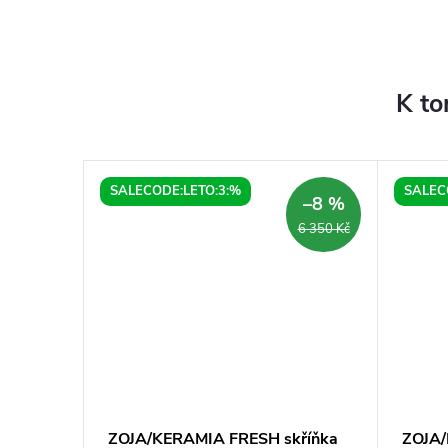
K to
SALECODE:LETO:3:%
SALEC
–8 %
6 350 Kč
amický
ZOJA/KERAMIA FRESH skříňka
ZOJA/