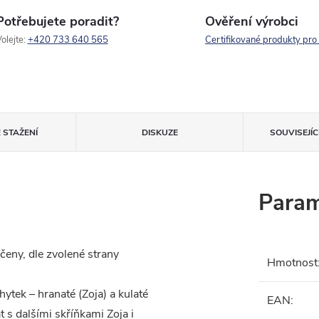
Potřebujete poradit?
Ověření výrobci
olejte:
+420 733 640 565
Certifikované produkty pro
 STAŽENÍ
DISKUZE
SOUVISEJÍ
Param
čeny, dle zvolené strany
Hmotnost
ytek – hranaté (Zoja) a kulaté
EAN
:
 s dalšími skříňkami Zoja i