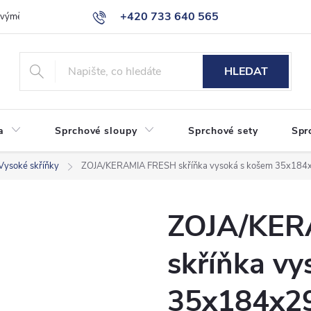
+420 733 640 565
a výměna zboží
Reklamace
Obchodní podmínky
Podmínky ochr
info@eshop-sanita.cz
HLEDAT
a
Sprchové sloupy
Sprchové sety
Spr
Vysoké skříňky
ZOJA/KERAMIA FRESH skříňka vysoká s košem 35x184x
ZOJA/KER
skříňka vy
35x184x29