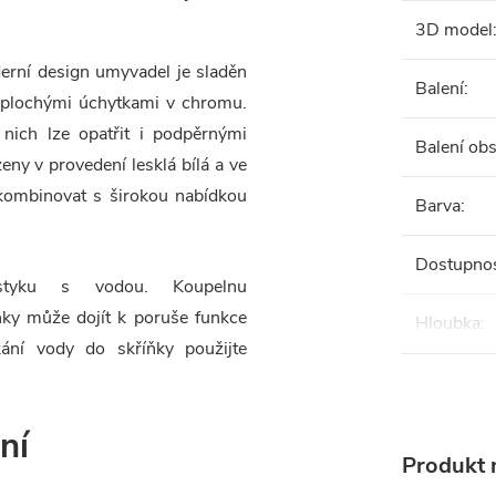
3D model
rní design umyvadel je sladěn
Balení
:
i plochými úchytkami v chromu.
nich lze opatřit i podpěrnými
Balení ob
eny v provedení lesklá bílá a
ve
 kombinovat s širokou nabídkou
Barva
:
Dostupno
 styku s vodou. Koupelnu
ňky může dojít k poruše funkce
Hloubka
:
ání vody do skříňky použijte
ní
Produkt n