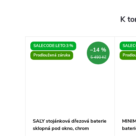
K to
SALECODE:LETO:3:%
SALEC
–10 %
–14 %
Prodloužená záruka
Prodlo
20 590 Kč
5 490 Kč
dlem
SALY stojánková dřezová baterie
MINIM
lesklá,
sklopná pod okno, chrom
bateri
mat