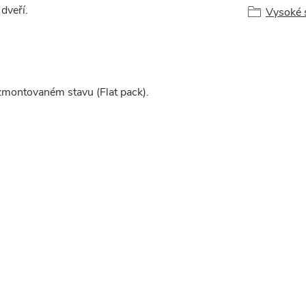
dveří.
Vysoké 
zmontovaném stavu (Flat pack).