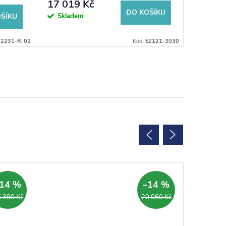
17 019 Kč
21 74
DO KOŠÍKU
Skladem
Sklad
ŠÍKU
-2231-R-02
Kód:
EZ121-3030
SALECOD
14 %
–14 %
 390 Kč
20 060 Kč