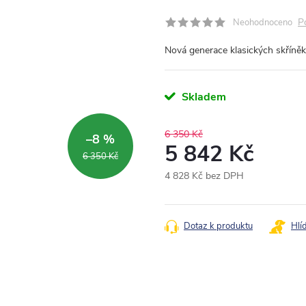
P
Neohodnoceno
Nová generace klasických skříně
Skladem
6 350 Kč
–8 %
5 842 Kč
6 350 Kč
4 828 Kč bez DPH
Měrná
cena:
Dotaz k produktu
Hlí