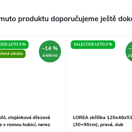
muto produktu doporučujeme ještě dok
ODE:LETO:3:%
SALECODE:LETO:3:%
–14 %
–
užená záruka
4 890 Kč
21
AL stojánková dřezová
LOREA skříňka 120x46x5
e s rovnou hubicí, nerez
(30+90cm), pravá, dub
alabama/bílá mat