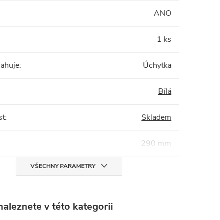
:
ANO
1 ks
sahuje
:
Úchytka
Bílá
st
:
Skladem
290 mm
VŠECHNY PARAMETRY
aleznete v této kategorii