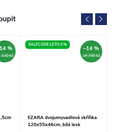
oupit
SALECODE:LETO:3:%
SALECOD
14 %
–14 %
 330 Kč
19 790 Kč
1,5cm
EZARA dvojumyvadlová skříňka
EZARA d
120x55x46cm, bílá lesk
140x55