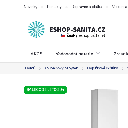
Přejít
Novinky
Kontakty
Dopravné a platba
Vrácení 
na
obsah
AKCE
Vodovodní baterie
Zrcadl
Domů
Koupelnový nábytek
Doplňkové skříňky
SALECODE:LETO:3:%