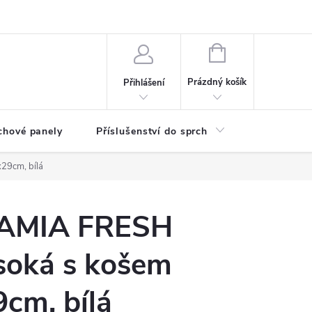
any osobních údajů
NÁKUPNÍ
KOŠÍK
Prázdný košík
Přihlášení
chové panely
Příslušenství do sprch
Umyvadla
29cm, bílá
AMIA FRESH
soká s košem
cm, bílá