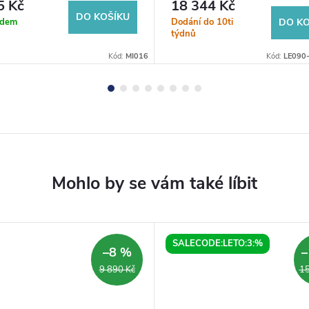
5 Kč
18 344 Kč
DO KOŠÍKU
adem
Dodání do 10ti
DO KO
týdnů
Kód:
MI016
Kód:
LE090
SALECODE:LETO:3:%
–8 %
–
9 890 Kč
15