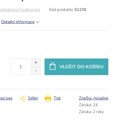
odrobnosti hodnocení
Kód produktu:
51230
k
Detailní informace
VLOŽIT DO KOŠÍKU
dací pes
Sdílet
Tisk
Značka:
Aqualine
Záruka
:
24
Záruka
:
2 roky