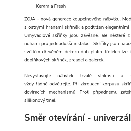
Keramia Fresh
ZOJA - nová generace koupelnového nábytku. Mode
s ostrými hranami skříněk a podtržen elegantním
Umyvadlové skříňky jsou závěsné, ale některé z 
nohami pro jednodušší instalaci. Skříňky jsou nabíz
světlém dřevěném dekoru dub platin
. Kolekci lze
doplňkových skříněk, zrcadel a galerek.
Nevystavujte nábytek trvalé vlhkosti a
vždy řádně odvětrejte. Při zkroucení korpusu skří
dovíracích mechanismů. Proti případnému zaték
silikonový tmel.
Směr otevírání - univerzál