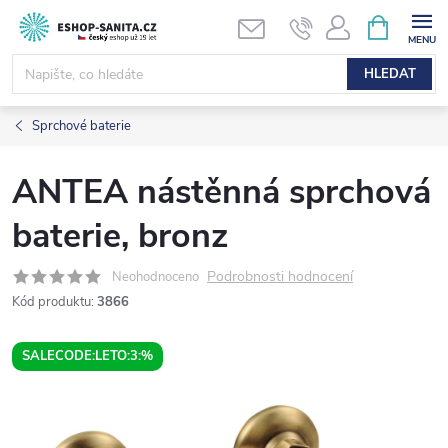
Přejít
NÁKUPNÍ
KOŠÍK
na
obsah
HLEDAT
Sprchové baterie
ANTEA nástěnná sprchová
baterie, bronz
Podrobnosti hodnocení
Neohodnoceno
Kód produktu:
3866
SALECODE:LETO:3:%