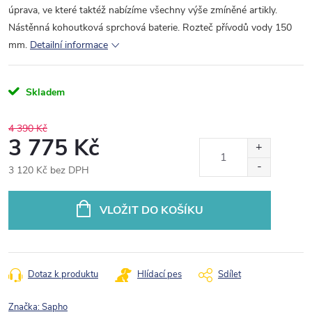
úprava, ve které taktéž nabízíme všechny výše zmíněné artikly.
Nástěnná kohoutková sprchová baterie. Rozteč přívodů vody 150
mm.
Detailní informace
Skladem
4 390 Kč
3 775 Kč
3 120 Kč bez DPH
Měrná
cena:
VLOŽIT DO KOŠÍKU
Dotaz k produktu
Hlídací pes
Sdílet
Značka:
Sapho