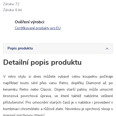
Záruka
:
72
Záruka
:
6 let
Ověření výrobci
Certifikované produkty pro EU
Popis produktu
Detailní popis produktu
V retro stylu si dnes můžete vybavit celou koupelnu počínaje
například touto sérií přes vanu Retro,
doplňky Diamond až po
keramiku Retro nebo Classic. Dojem starší patiny může umocnit
bronzová povrchová úprava, ve které taktéž nabízíme veškeré
příslušenství. Pro umocnění starých časů je v nabídce i provedení v
kombinaci chrom/zlato a růžové zlato. Novinkou je sprchový sloup s
masivní sprchovou hlavicí.