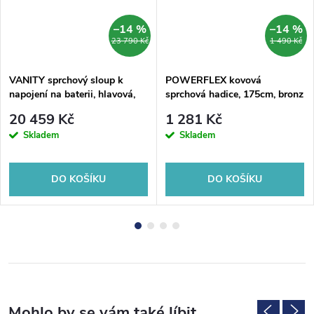
–14 %
–14 %
23 790 Kč
1 490 Kč
VANITY sprchový sloup k
POWERFLEX kovová
napojení na baterii, hlavová,
sprchová hadice, 175cm, bronz
ruční sprcha, bronz
20 459 Kč
1 281 Kč
Skladem
Skladem
DO KOŠÍKU
DO KOŠÍKU