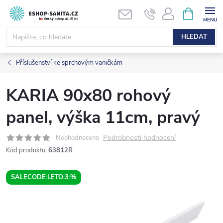
Přejít
NÁKUPNÍ
KOŠÍK
na
obsah
HLEDAT
Příslušenství ke sprchovým vaničkám
KARIA 90x80 rohový
panel, výška 11cm, pravý
Podrobnosti hodnocení
Neohodnoceno
Kód produktu:
63812R
SALECODE:LETO:3:%