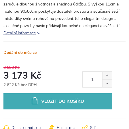
zaručuje dlouhou životnost a snadnou údržbu. S výškou 11cm a
rozlohou 90x80cm poskytuje dostatek prostoru a současně šetří
místo díky svému rohovému provedení. Jeho elegantní design a
skleněné povrchy navíc přidávají koupelně na eleganci a svěžesti."
Detailní informace
Dodání do měsíce
3 690 Kč
3 173 Kč
2 622 Kč bez DPH
Měrná
cena:
VLOŽIT DO KOŠÍKU
Dotaz k produktu
Hlídací pes
Sdílet