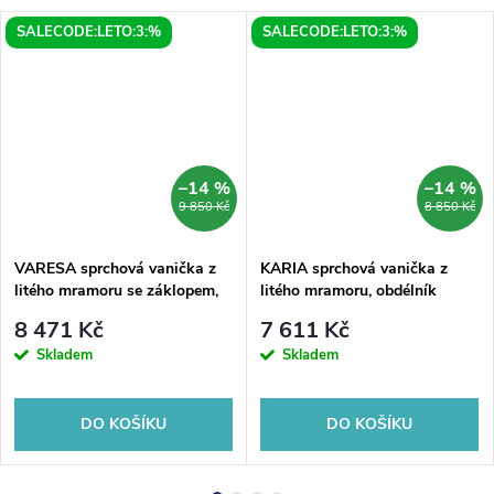
SALECODE:LETO:3:%
SALECODE:LETO:3:%
–14 %
–14 %
9 850 Kč
8 850 Kč
VARESA sprchová vanička z
KARIA sprchová vanička z
litého mramoru se záklopem,
litého mramoru, obdélník
obdélník 90x80cm, bílá
90x80cm, bílá
8 471 Kč
7 611 Kč
Skladem
Skladem
DO KOŠÍKU
DO KOŠÍKU