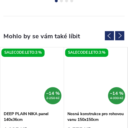
SALECODE:LETO:3:%
SALECODE:LETO:3:%
–14 %
–14 %
2 250 Kč
4 390 Kč
DEEP PLAIN NIKA panel
Nosná konstrukce pro rohovou
140x36cm
vanu 150x150cm