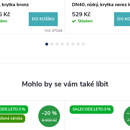
 krytka bronz
DN40, nízký, krytka nerez 
5 Kč
529 Kč
DO KOŠÍKU
DO KO
adem
Skladem
Kód:
1711A
ODE:LETO:3:%
SALECODE:LETO:3:%
–20 %
–
užená záruka
9 000 Kč
7