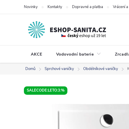
Přejít
Novinky
Kontakty
Dopravné a platba
Vrácení 
na
obsah
AKCE
Vodovodní baterie
Zrcadl
Domů
Sprchové vaničky
Obdélníkové vaničky
SALECODE:LETO:3:%