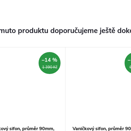
muto produktu doporučujeme ještě dok
–14 %
–
1 390 Kč
kový sifon, průměr 90mm,
Vaničkový sifon, průměr 9