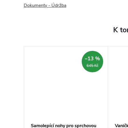
Dokumenty - Údržba
K to
–14 %
–13 %
3 690 Kč
645 Kč
el,
Samolepící nohy pro sprchovou
Vanič