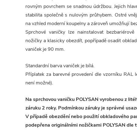
rovným povrchem se snadnou údržbou. Jejich hlavn
stabilita společně s nulovým průhybem. Ostré vněj
na vzhled moderní koupelny a zároveň umožňují bez
Sprchové vaničky lze nainstalovat bezbariérov
nožičky a klasicky obezdít, popřípadě osadit obk
vaniček je 90 mm.
Standardní barva vaniček je bílá.
Příplatek za barevné provedení dle vzorníku RAL
není možné).
Na sprchovou vaničku POLYSAN vyrobenou z lit
záruku 2 roky. Podmínkou záruky je správné usaz
V případě obezdění nebo použití obkladového pan
podepřena originálními nožičkami POLYSAN dle t