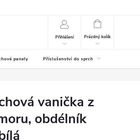
any osobních údajů
NÁKUPNÍ
KOŠÍK
Prázdný košík
Přihlášení
chové panely
Příslušenství do sprch
Umyvadla
chová vanička z
moru, obdélník
bílá