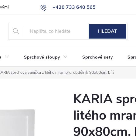
+420 733 640 565
a výměna zboží
Reklamace
Obchodní podmínky
Podmínky ochr
info@eshop-sanita.cz
HLEDAT
a
Sprchové sloupy
Sprchové sety
Spr
KARIA sprchová vanička z litého mramoru, obdélník 90x80cm, bílá
KARIA spr
litého mra
90x80cm, 