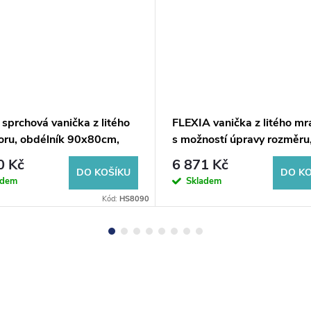
sprchová vanička z litého
FLEXIA vanička z litého m
ru, obdélník 90x80cm,
s možností úpravy rozměru
90x80cm
0 Kč
6 871 Kč
DO KOŠÍKU
DO KO
adem
Skladem
Kód:
HS8090