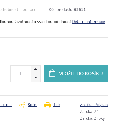
odrobnosti hodnocení
Kód produktu:
63511
dlouhou životností a vysokou odolností
Detailní informace
VLOŽIT DO KOŠÍKU
dací pes
Sdílet
Tisk
Značka:
Polysan
Záruka
:
24
Záruka
:
2 roky