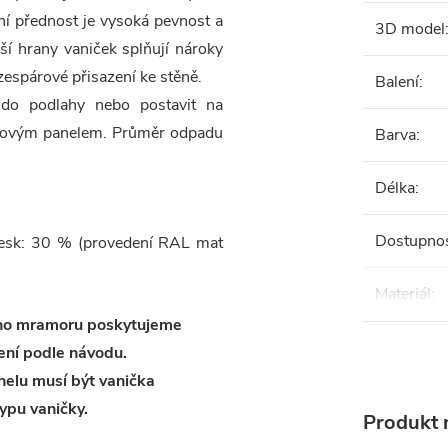
í přednost je vysoká pevnost a
3D model
ší hrany vaniček splňují nároky
espárové přisazení ke stěně.
Balení
:
ě do podlahy nebo postavit na
ladovým panelem. Průměr odpadu
Barva
:
Délka
:
Dostupno
 lesk: 30 % (provedení RAL mat
Materiál
:
ého mramoru poskytujeme
ení podle návodu.
elu musí být vanička
ypu vaničky.
Produkt n