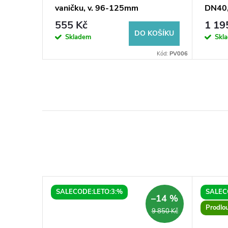
vaničku, v. 96-125mm
DN40,
(6ks/sada)
555 Kč
1 19
KOŠÍKU
DO KOŠÍKU
Skladem
Skl
Kód:
63812R
Kód:
PV006
SALECODE:LETO:3:%
SALEC
–14 %
Prodlo
9 850 Kč