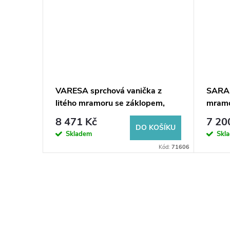
ová
VARESA sprchová vanička z
SARA 
0 x 70,
litého mramoru se záklopem,
mramo
obdélník 90x80cm, bílá
bílá
8 471 Kč
7 20
KOŠÍKU
DO KOŠÍKU
Skladem
Skl
Kód:
4F707012
Kód:
71606