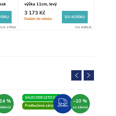
lesk
výška 11cm, levý
DN40, o
bílá
3 173 Kč
619 K
ŠÍKU
DO KOŠÍKU
Dodání do měsíce
Sklad
Kód:
17916
Kód:
63812L
SALECODE:LETO:3:%
SALECOD
14 %
–10 %
ZDARMA
Prodloužená záruka
ZDARMA
 990 Kč
11 190 Kč