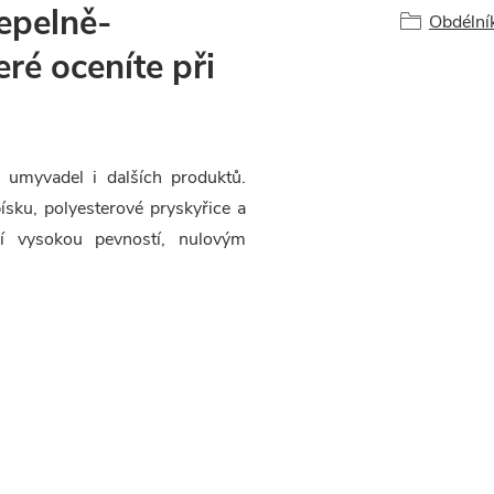
tepelně-
Obdélní
eré oceníte při
 umyvadel i dalších produktů.
sku, polyesterové pryskyřice a
í vysokou pevností, nulovým