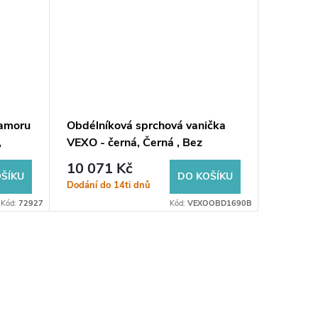
ramoru
Obdélníková sprchová vanička
Obdeln
,
VEXO - černá, Černá , Bez
sprchov
nožiček, 160, 90
90
10 071 Kč
6 165
ŠÍKU
DO KOŠÍKU
Dodání do 14ti dnů
Sklad
Kód:
72927
Kód:
VEXOOBD1690B