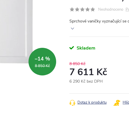
P
Neohodnoceno
Sprchové vaničky vyznačující se 
Skladem
–14 %
8 850 Kč
8 850 Kč
7 611 Kč
6 290 Kč bez DPH
Měrná
cena:
Dotaz k produktu
Hlí