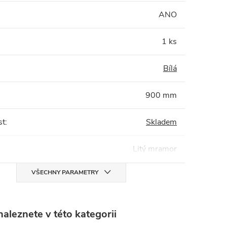
:
ANO
1 ks
Bílá
900 mm
st
:
Skladem
Litý mramor
VŠECHNY PARAMETRY
aleznete v této kategorii