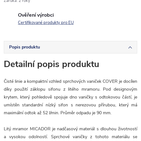
Záruka
:
2 roky
Ověření výrobci
Certifikované produkty pro EU
Popis produktu
Detailní popis produktu
Čisté linie a kompaktní vzhled sprchových vaniček COVER je docílen
díky použití záklopu sifonu z litého mramoru. Pod designovým
krytem, který pohledově spojuje dno vaničky s odtokovou částí, je
umístěn standardní nízký sifon s nerezovou přírubou, který má
maximální odtok až 52 l/min. Průměr odpadu je 90 mm.
Litý mramor MICADOR je nadčasový materiál s dlouhou životností
a vysokou odolností. Sprchové vaničky z tohoto materiálu se