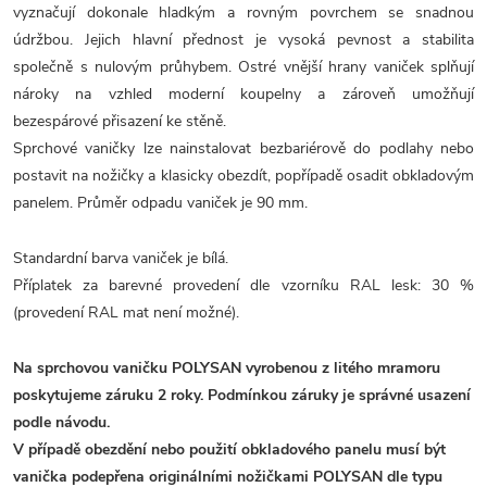
vyznačují dokonale hladkým a rovným povrchem se snadnou
údržbou. Jejich hlavní přednost je vysoká pevnost a stabilita
společně s nulovým průhybem. Ostré vnější hrany vaniček splňují
nároky na vzhled moderní koupelny a zároveň umožňují
bezespárové přisazení ke stěně.
Sprchové vaničky lze nainstalovat bezbariérově do podlahy nebo
postavit na nožičky a klasicky obezdít, popřípadě osadit obkladovým
panelem. Průměr odpadu vaniček je 90 mm.
Standardní barva vaniček je bílá.
Příplatek za barevné provedení dle vzorníku RAL lesk: 30 %
(provedení RAL mat není možné).
Na sprchovou vaničku POLYSAN vyrobenou z litého mramoru
poskytujeme záruku 2 roky. Podmínkou záruky je správné usazení
podle návodu.
V případě obezdění nebo použití obkladového panelu musí být
vanička podepřena originálními nožičkami POLYSAN dle typu