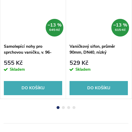
–13 %
–13 %
645 Kč
615 Kč
Samolepící nohy pro
Vaničkový sifon, průměr
sprchovou vaničku, v. 96-
90mm, DN40, nízký
125mm (6ks/sada)
555 Kč
529 Kč
Skladem
Skladem
DO KOŠÍKU
DO KOŠÍKU