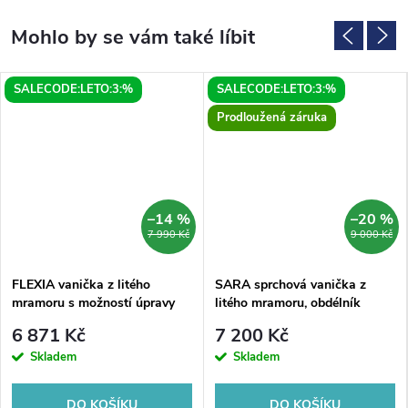
SALECODE:LETO:3:%
SALECODE:LETO:3:%
Prodloužená záruka
–14 %
–20 %
7 990 Kč
9 000 Kč
FLEXIA vanička z litého
SARA sprchová vanička z
mramoru s možností úpravy
litého mramoru, obdélník
rozměru, 90x80cm
90x80cm, bílá
6 871 Kč
7 200 Kč
Skladem
Skladem
DO KOŠÍKU
DO KOŠÍKU