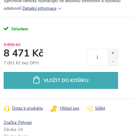
Sprchové vaničky vyznačující se dlouhou životností a vysokou
odolností
Detailní informace
Skladem
9 850 Kč
8 471 Kč
7 001 Kč bez DPH
Měrná
cena:
VLOŽIT DO KOŠÍKU
Dotaz k produktu
Hlídací pes
Sdílet
Značka:
Polysan
Záruka
:
24