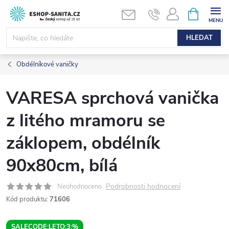
Přejít
NÁKUPNÍ
KOŠÍK
na
obsah
HLEDAT
Obdélníkové vaničky
VARESA sprchová vanička
z litého mramoru se
záklopem, obdélník
90x80cm, bílá
Podrobnosti hodnocení
Neohodnoceno
Kód produktu:
71606
SALECODE:LETO:3:%