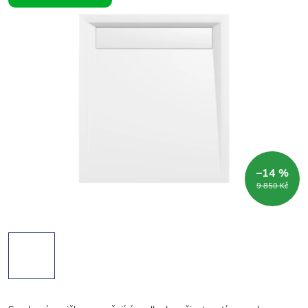
–14 %
9 850 Kč