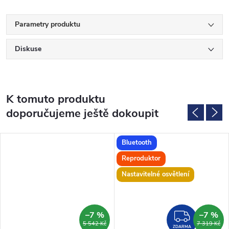
Parametry produktu
Diskuse
K tomuto produktu
doporučujeme ještě dokoupit
Bluetooth
Reproduktor
Nastavitelné osvětlení
–7 %
–7 %
MA
ZDAR
5 542 Kč
7 319 Kč
ZDARMA