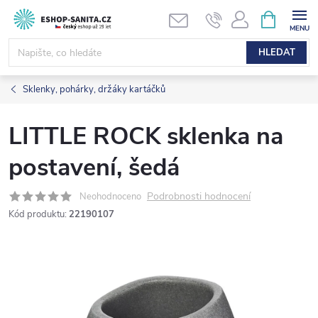
Přejít
NÁKUPNÍ
KOŠÍK
na
obsah
HLEDAT
Sklenky, pohárky, držáky kartáčků
LITTLE ROCK sklenka na
postavení, šedá
Podrobnosti hodnocení
Neohodnoceno
Kód produktu:
22190107