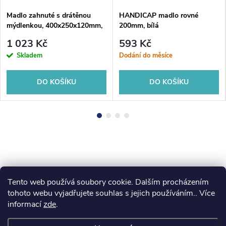
Madlo zahnuté s drátěnou
HANDICAP madlo rovné
mýdlenkou, 400x250x120mm,
200mm, bílá
nerez lesk
1 023 Kč
593 Kč
Skladem
Dodání do měsíce
DO KOŠÍKU
DO KOŠÍKU
Tento web používá soubory cookie. Dalším procházením
Z
koupelny-sanita.cz
kupelne-online.sk
tohoto webu vyjadřujete souhlas s jejich používáním.. Více
informací
zde
.
á