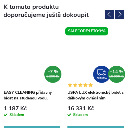
K tomuto produktu
doporučujeme ještě dokoupit
SALECODE:LETO:3:%
–7 %
–14 %
ZDAR
1 290 Kč
18 990 Kč
ZDARMA
EASY CLEANING přídavný
USPA LUX elektronický bidet s
bidet na studenou vodu,
dálkovým ovládáním
polypropylen
1 187 Kč
16 331 Kč
Skladem
Skladem