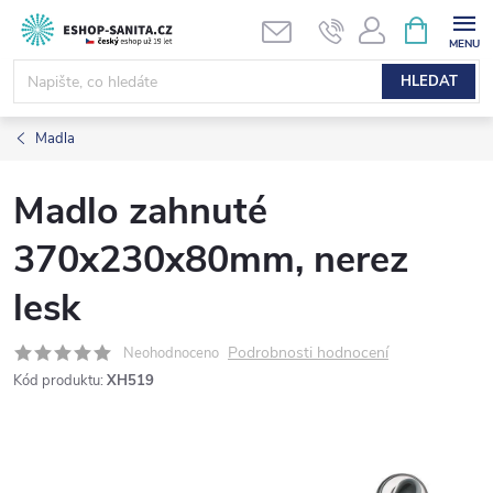
Přejít
NÁKUPNÍ
KOŠÍK
na
obsah
HLEDAT
Madla
Madlo zahnuté
370x230x80mm, nerez
lesk
Podrobnosti hodnocení
Neohodnoceno
Kód produktu:
XH519