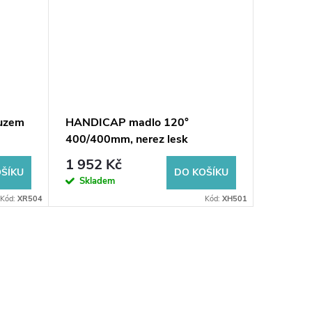
luzem
HANDICAP madlo 120°
HANDIC
400/400mm, nerez lesk
600mm,
1 952 Kč
1 109
ŠÍKU
DO KOŠÍKU
Skladem
Dodání do
Kód:
XR504
Kód:
XH501