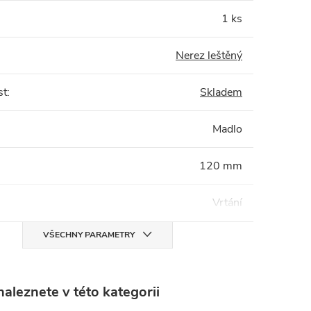
1 ks
Nerez leštěný
st
:
Skladem
Madlo
120 mm
Vrtání
VŠECHNY PARAMETRY
aleznete v této kategorii