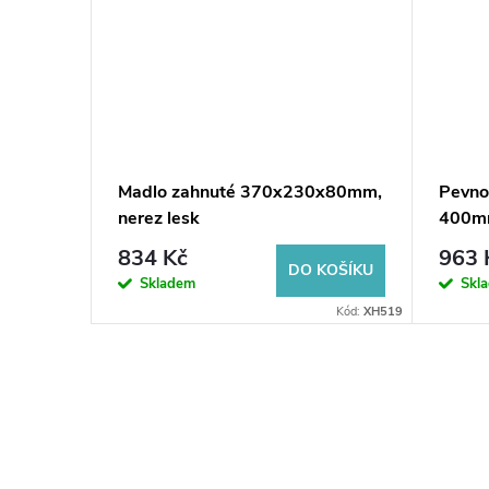
Madlo zahnuté 370x230x80mm,
Pevno
 lesk
nerez lesk
400mm
834 Kč
963 
KOŠÍKU
DO KOŠÍKU
Skladem
Skl
Kód:
XR507
Kód:
XH519