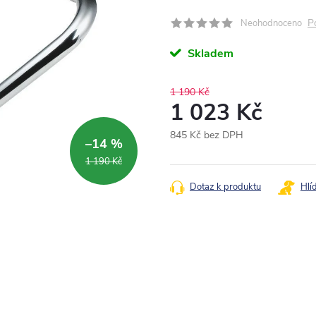
P
Neohodnoceno
Skladem
1 190 Kč
1 023 Kč
845 Kč bez DPH
–14 %
Měrná
1 190 Kč
cena:
Dotaz k produktu
Hlí