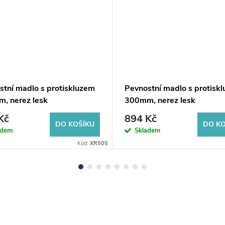
stní madlo s protiskluzem
Pevnostní madlo s protisk
, nerez lesk
300mm, nerez lesk
Kč
894 Kč
DO KOŠÍKU
DO KO
adem
Skladem
Kód:
XR505