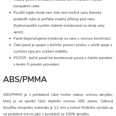
kompaktní celek.
Použití najde všude tam, kde není možné vanu klasicky
podezdít nebo je potřeba snadný přístup pod vanu
(hydromasážní systém, baterie instalovaná na okraji vany
apod.)
Panel doporučujeme instalovat na vanu s nosnou konstrukcí.
Čelní panel je spojen s bočním pomocí prolisu v místě spoje a
suchými zipy pro zvýšení stability.
POZOR : boční panel lze kombinovat pouze s čelním panelem
v levém či pravém provedení.
ABS/PMMA
ABS/PMMA je z pohledové části tvořen slabou vrstvou akrylátu,
který je ve spodní části doplněn vrstvou ABS plastu. Celková
tloušťka vstupního materiálu je 3,2 mm a tuhost finálního výrobku je
na podobné úrovni jako u produktů ze 100% akrylátu.