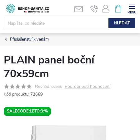
Přejít
NÁKUPNÍ
KOŠÍK
na
obsah
HLEDAT
Příslušenství k vanám
PLAIN panel boční
70x59cm
Podrobnosti hodnocení
Neohodnoceno
Kód produktu:
72669
SALECODE:LETO:3:%