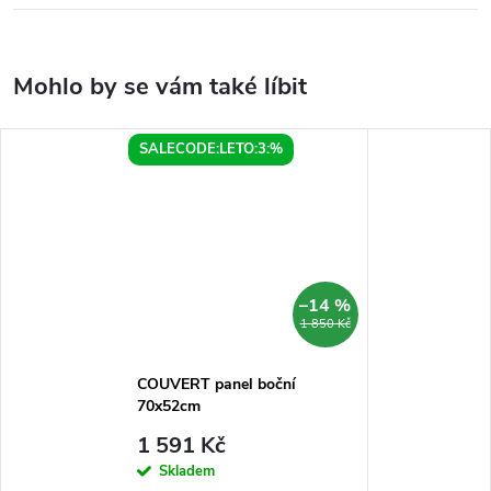
SALECODE:LETO:3:%
–14 %
1 850 Kč
COUVERT panel boční
70x52cm
1 591 Kč
Skladem