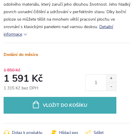
odolného materiálu, který zaručí jeho dlouhou životnost. Jeho hladký
povrch usnadní čištění a udržování v perfektním stavu. Díky boční
poloze se můžete těšit na mnohem větší pracovní plochu ve
srovnání s klasickými panelemi nad varnou deskou.
Detailní
informace
Dodání do měsíce
1 850 Kč
1 591 Kč
1 315 Kč bez DPH
Měrná
cena:
VLOŽIT DO KOŠÍKU
Dotaz k produktu
Hlídací pes
Sdílet