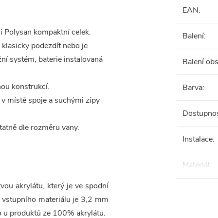
EAN
:
i Polysan kompaktní celek.
Balení
:
klasicky podezdít nebo je
í systém, baterie instalovaná
Balení ob
ou konstrukcí.
Barva
:
 v místě spoje a suchými zipy
Dostupno
tatně dle rozměru vany.
Instalace
:
Materiál
:
ou akrylátu, který je ve spodní
a vstupního materiálu je 3,2 mm
ko u produktů ze 100% akrylátu.