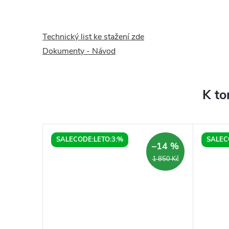
Technický list ke stažení zde
Dokumenty - Návod
K to
SALECODE:LETO:3:%
SALEC
–14 %
–14 %
14 290 Kč
1 850 Kč