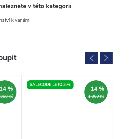
aleznete v této kategorii
nství k vanám
oupit
SALECODE:LETO:3:%
SALECOD
14 %
–14 %
 850 Kč
1 850 Kč