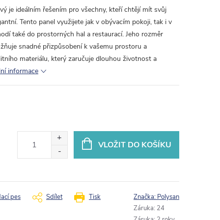
 je ideálním řešením pro všechny, kteří chtějí mít svůj
gantní. Tento panel využijete jak v obývacím pokoji, tak i v
 hodí také do prostorných hal a restaurací. Jeho rozměr
žňuje snadné přizpůsobení k vašemu prostoru a
itního materiálu, který zaručuje dlouhou životnost a
lní informace
VLOŽIT DO KOŠÍKU
dací pes
Sdílet
Tisk
Značka:
Polysan
Záruka
:
24
Záruka
:
2 roky