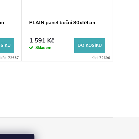
cm
PLAIN panel boční 80x59cm
PLAIN p
1 591 Kč
1 591
ŠÍKU
DO KOŠÍKU
Skladem
Dodání do
Kód:
72687
Kód:
72696