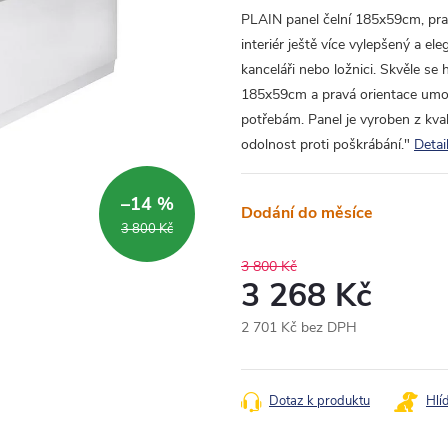
PLAIN panel čelní 185x59cm, pravý
interiér ještě více vylepšený a ele
kanceláři nebo ložnici. Skvěle se
185x59cm a pravá orientace umo
potřebám. Panel je vyroben z kval
odolnost proti poškrábání."
Detai
–14 %
Dodání do měsíce
3 800 Kč
3 800 Kč
3 268 Kč
2 701 Kč bez DPH
Měrná
cena:
Dotaz k produktu
Hlí