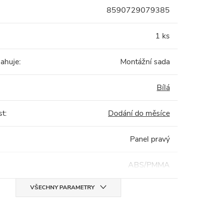
8590729079385
1 ks
sahuje
:
Montážní sada
Bílá
st
:
Dodání do měsíce
Panel pravý
ABS/PMMA
VŠECHNY PARAMETRY