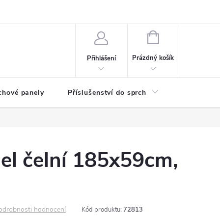
any osobních údajů
NÁKUPNÍ
KOŠÍK
Prázdný košík
Přihlášení
chové panely
Příslušenství do sprch
Umyvadla
el čelní 185x59cm,
odrobnosti hodnocení
Kód produktu:
72813