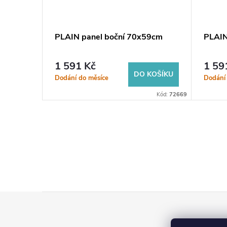
PLAIN panel boční 70x59cm
PLAIN
1 591 Kč
1 59
KOŠÍKU
DO KOŠÍKU
Dodání do měsíce
Dodání
Kód:
71968
Kód:
72669
Z