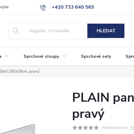
+420 733 640 565
a výměna zboží
Reklamace
Obchodní podmínky
Podmínky ochr
info@eshop-sanita.cz
HLEDAT
a
Sprchové sloupy
Sprchové sety
Spr
čelní 185x59cm, pravý
PLAIN pan
pravý
P
Neohodnoceno