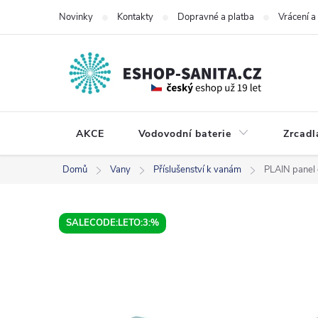
Přejít
Novinky
Kontakty
Dopravné a platba
Vrácení 
na
obsah
AKCE
Vodovodní baterie
Zrcadl
Domů
Vany
Příslušenství k vanám
PLAIN panel 
SALECODE:LETO:3:%