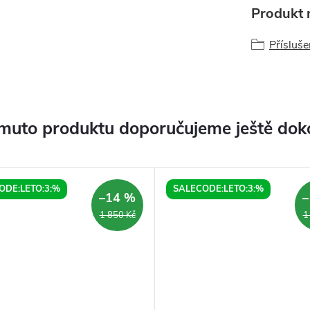
Produkt n
Přísluše
muto produktu doporučujeme ještě dok
ODE:LETO:3:%
SALECODE:LETO:3:%
–14 %
–
1 850 Kč
1