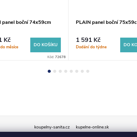
 panel boční 74x59cm
PLAIN panel boční 75x59
1 Kč
1 591 Kč
DO KOŠÍKU
DO KO
 do měsíce
Dodání do týdne
Kód:
72678
koupelny-sanita.cz
kupelne-online.sk