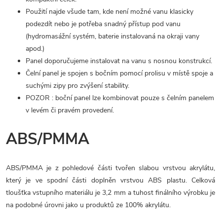
Použití najde všude tam, kde není možné vanu klasicky
podezdít nebo je potřeba snadný přístup pod vanu
(hydromasážní systém, baterie instalovaná na okraji vany
apod.)
Panel doporučujeme instalovat na vanu s nosnou konstrukcí.
Čelní panel je spojen s bočním pomocí prolisu v místě spoje a
suchými zipy pro zvýšení stability.
POZOR : boční panel lze kombinovat pouze s čelním panelem
v levém či pravém provedení.
ABS/PMMA
ABS/PMMA je z pohledové části tvořen slabou vrstvou akrylátu,
který je ve spodní části doplněn vrstvou ABS plastu. Celková
tloušťka vstupního materiálu je 3,2 mm a tuhost finálního výrobku je
na podobné úrovni jako u produktů ze 100% akrylátu.