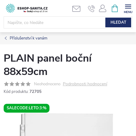
Přejít
NÁKUPNÍ
KOŠÍK
na
obsah
HLEDAT
Příslušenství k vanám
PLAIN panel boční
88x59cm
Podrobnosti hodnocení
Neohodnoceno
Kód produktu:
72705
SALECODE:LETO:3:%