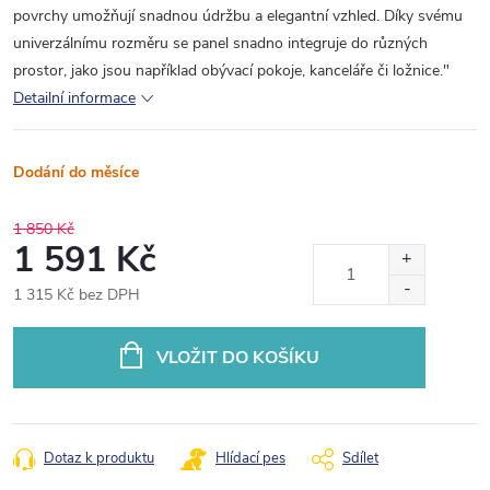
povrchy umožňují snadnou údržbu a elegantní vzhled. Díky svému
univerzálnímu rozměru se panel snadno integruje do různých
prostor, jako jsou například obývací pokoje, kanceláře či ložnice."
Detailní informace
Dodání do měsíce
1 850 Kč
1 591 Kč
1 315 Kč bez DPH
Měrná
cena:
VLOŽIT DO KOŠÍKU
Dotaz k produktu
Hlídací pes
Sdílet