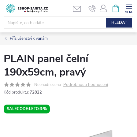
Přejít
NÁKUPNÍ
KOŠÍK
na
obsah
HLEDAT
Příslušenství k vanám
PLAIN panel čelní
190x59cm, pravý
Podrobnosti hodnocení
Neohodnoceno
Kód produktu:
72822
SALECODE:LETO:3:%