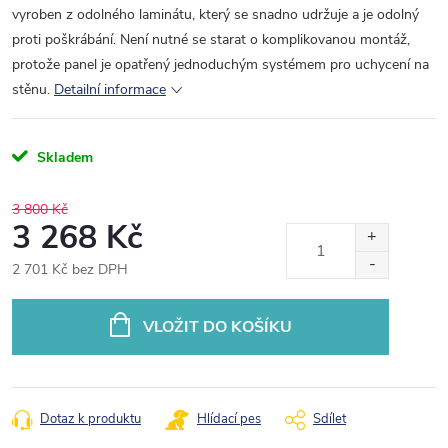
vyroben z odolného laminátu, který se snadno udržuje a je odolný
proti poškrábání. Není nutné se starat o komplikovanou montáž,
protože panel je opatřený jednoduchým systémem pro uchycení na
stěnu.
Detailní informace
Skladem
3 800 Kč
3 268 Kč
2 701 Kč bez DPH
Měrná
cena:
VLOŽIT DO KOŠÍKU
Dotaz k produktu
Hlídací pes
Sdílet