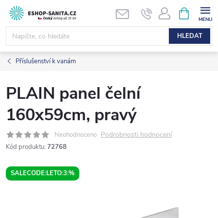
Přejít
NÁKUPNÍ
KOŠÍK
na
obsah
HLEDAT
Příslušenství k vanám
PLAIN panel čelní
160x59cm, pravý
Podrobnosti hodnocení
Neohodnoceno
Kód produktu:
72768
SALECODE:LETO:3:%