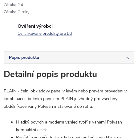
Záruka
:
24
Záruka
:
2 roky
Ověření výrobci
Certifikované produkty pro EU
Popis produktu
Detailní popis produktu
PLAIN - čelní obkladový panel v levém nebo pravém provedení v
kombinaci s bočním panelem PLAIN je vhodný pro všechny
obdélníkové vany Polysan instalované do rohu.
Hladký povrch a moderní vzhled tvoří s vanami Polysan
kompaktní celek.
Použití najde všude tam, kde není možné vanu klasicky