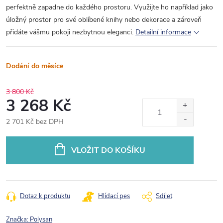
perfektně zapadne do každého prostoru. Využijte ho například jako
úložný prostor pro své oblíbené knihy nebo dekorace a zároveň
přidáte vášmu pokoji nezbytnou eleganci.
Detailní informace
Dodání do měsíce
3 800 Kč
3 268 Kč
2 701 Kč bez DPH
Měrná
cena:
VLOŽIT DO KOŠÍKU
Dotaz k produktu
Hlídací pes
Sdílet
Značka:
Polysan