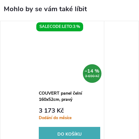
SALECODE:LETO:3:%
–14 %
3 690 Kč
COUVERT panel čelní
160x52cm, pravý
3 173 Kč
Dodání do měsíce
DO KOŠÍKU