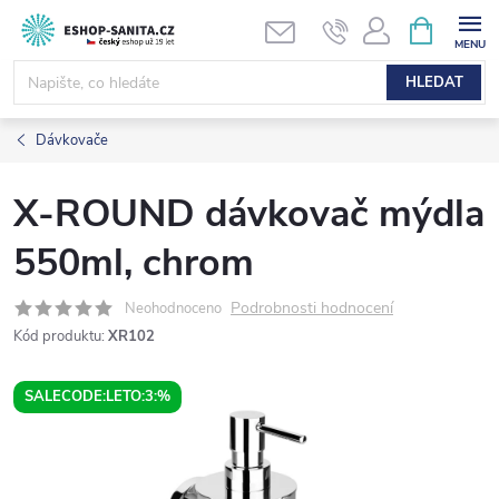
Přejít
NÁKUPNÍ
KOŠÍK
na
obsah
HLEDAT
Dávkovače
X-ROUND dávkovač mýdla
550ml, chrom
Podrobnosti hodnocení
Neohodnoceno
Kód produktu:
XR102
SALECODE:LETO:3:%