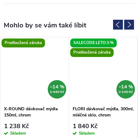
Prodloužená záruka
SALECODE:LETO:3:%
Prodloužená záruka
–14 %
–14 %
1 440 Kč
2 140 Kč
X-ROUND dávkovač mýdla
FLORI dávkovač mýdla, 300ml,
150ml, chrom
mléčné sklo, chrom
1 238 Kč
1 840 Kč
Skladem
Skladem