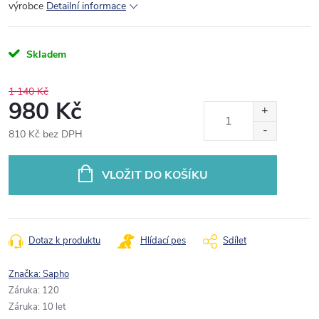
výrobce
Detailní informace
Skladem
1 140 Kč
980 Kč
810 Kč bez DPH
Měrná
cena:
VLOŽIT DO KOŠÍKU
Dotaz k produktu
Hlídací pes
Sdílet
Značka:
Sapho
Záruka
:
120
Záruka
:
10 let