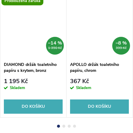
Prodloužená záruka
–14 %
–8 %
1 390 Kč
399 Kč
DIAMOND držák toaletního
APOLLO držák toaletního
papíru s krytem, bronz
papíru, chrom
1 195 Kč
367 Kč
Skladem
Skladem
DO KOŠÍKU
DO KOŠÍKU