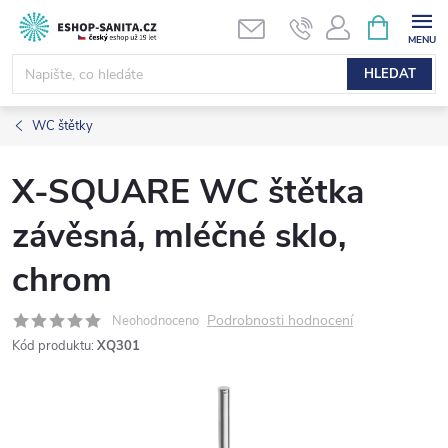
Přejít
NÁKUPNÍ
KOŠÍK
na
obsah
HLEDAT
WC štětky
X-SQUARE WC štětka
závěsná, mléčné sklo,
chrom
Podrobnosti hodnocení
Neohodnoceno
Kód produktu:
XQ301