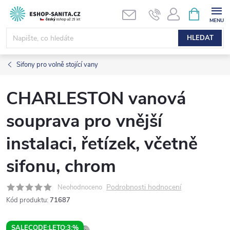
Přejít
NÁKUPNÍ
KOŠÍK
na
obsah
HLEDAT
Sifony pro volně stojící vany
CHARLESTON vanová
souprava pro vnější
instalaci, řetízek, včetně
sifonu, chrom
Podrobnosti hodnocení
Neohodnoceno
Kód produktu:
71687
SALECODE:LETO:3:%