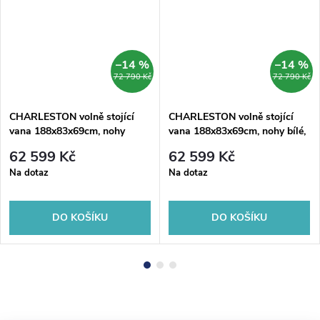
–14 %
–14 %
72 790 Kč
72 790 Kč
CHARLESTON volně stojící
CHARLESTON volně stojící
vana 188x83x69cm, nohy
vana 188x83x69cm, nohy bílé,
chrom mat, černá/bílá
černá/bílá
62 599 Kč
62 599 Kč
Na dotaz
Na dotaz
DO KOŠÍKU
DO KOŠÍKU