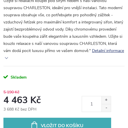
Užijte si relaxační koupel pod širým nebem s naší vanovou
soupravou CHARLESTON, ideální pro vnější instalaci. Tato moderní
souprava obsahuje vše, co potřebujete pro pohodlný zážitek -
vzduchový řetízek pro maximální komfort a integrovaný sifon, který
zajistí bezproblémový odvod vody. Díky chromovému provedení
bude vaše koupelna zářit elegantním a luxusním vzhledem. Užijte si
kouzlo relaxace s naší vanovou soupravou CHARLESTON, která
vám dodá pocit luxusu přímo ve vašem domově."
Detailní informace
Skladem
5 190 Kč
4 463 Kč
3 688 Kč bez DPH
Měrná
cena:
VLOŽIT DO KOŠÍKU