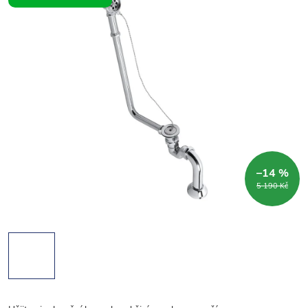
–14 %
5 190 Kč