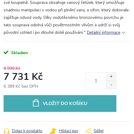
své koupelně. Souprava obsahuje vanový řetízek, který umožňuje
snadnou manipulaci s vodou při plnění vany, a sifon, který dokonale
zajišťuje odvod vody. Díky vodotěsnému bronzovému povrchu je
tato souprava odolná vůči povětrnostním vlivům a udrží si svůj
původní vzhled i po dlouhé době používání."
Detailní informace
Skladem
8 990 Kč
7 731 Kč
6 389 Kč bez DPH
Měrná
cena:
VLOŽIT DO KOŠÍKU
Dotaz k produktu
Hlídací pes
Sdílet