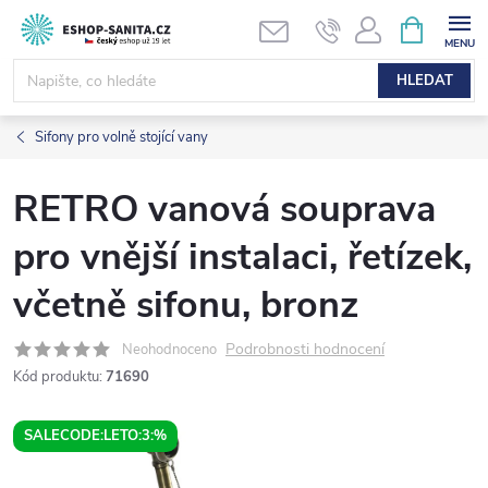
Přejít
NÁKUPNÍ
KOŠÍK
na
obsah
HLEDAT
Sifony pro volně stojící vany
RETRO vanová souprava
pro vnější instalaci, řetízek,
včetně sifonu, bronz
Podrobnosti hodnocení
Neohodnoceno
Kód produktu:
71690
SALECODE:LETO:3:%